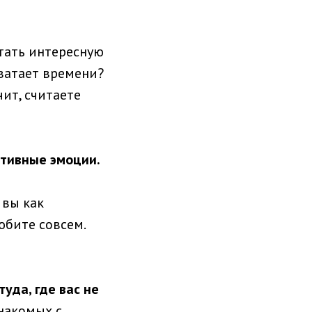
тать интересную
хватает времени?
чит, считаете
итивные эмоции.
 вы как
юбите совсем.
уда, где вас не
накомых с