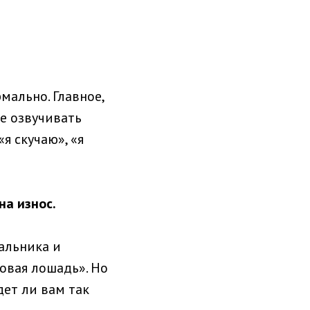
мально. Главное,
те озвучивать
я скучаю», «я
на износ.
альника и
мовая лошадь». Но
дет ли вам так