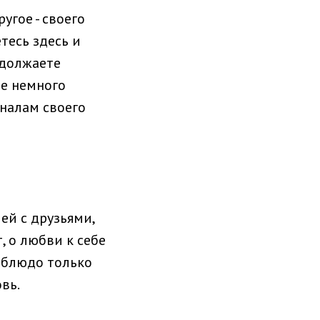
угое - своего
тесь здесь и
одолжаете
бе немного
гналам своего
ей с друзьями,
, о любви к себе
 блюдо только
вь.