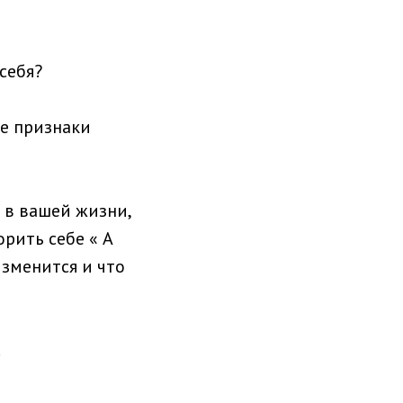
себя?
ые признаки
 в вашей жизни,
орить себе « А
изменится и что
.