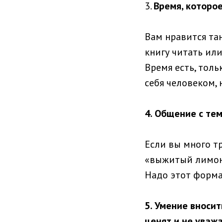
3.
Время, которое
Вам нравится та
книгу читать или
Время есть, толь
себя человеком,
4. Общение с те
Если вы много т
«выжитый лимон» 
Надо этот форма
5. Умение вносит
ценят и не уваж