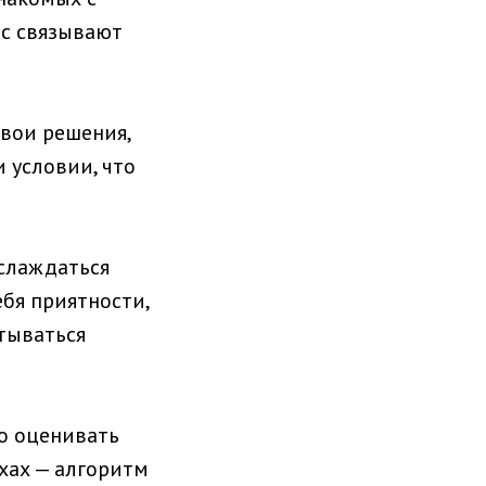
ас связывают
свои решения,
и условии, что
слаждаться
ебя приятности,
итываться
о оценивать
хах — алгоритм