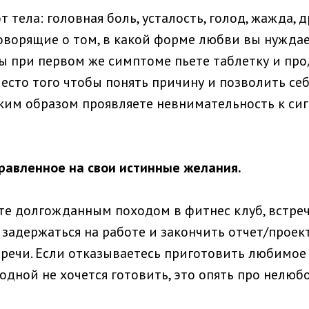
 тела: головная боль, усталость, голод, жажда, др
говорящие о том, в какой форме любви вы нуждае
 вы при первом же симптоме пьете таблетку и пр
место того чтобы понять причину и позволить се
аким образом проявляете невнимательность к си
равленное на свои истинные желания.
те долгожданным походом в фитнес клуб, встреч
 задержаться на работе и закончить отчет/проект
 речи. Если отказываетесь приготовить любимое
 одной не хочется готовить, это опять про нелюбо